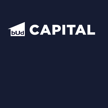
Центральний офіс продажу BudCapital
Проекти
Manhattan City
Hidden
Nobility
Luxberry lakes & forest
Star City
Inwood
Новопечерська Вежа
Chateau Grand