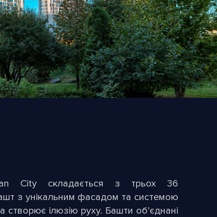
an City складається з трьох 36
ашт з унікальним фасадом та системою
ка створює ілюзію руху. Башти об’єднані