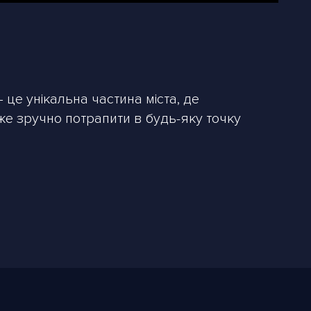
це унікальна частина міста, де
уже зручно потрапити в будь-яку точку
асадами та інноваційною системою
є серед інших ЖК в Києві. Башти об’єднані
ні зони відпочинку, включаючи паркову та
и межі власного житла.
пеку, але й високий рівень комфорту для
ісце знайти не так просто.
ажерами та дитячі майданчики, щоб