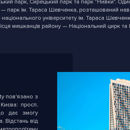
ський парк, Сирецький парк та парк "Нивки". Оди
— парк ім. Тараса Шевченка, розташований на
 національного університету ім. Тараса Шевчен
ісця мешканців району — Національний цирк та 
y пов’язано з
Києва: просп.
що дає змогу
. Відстань від
етрополітену