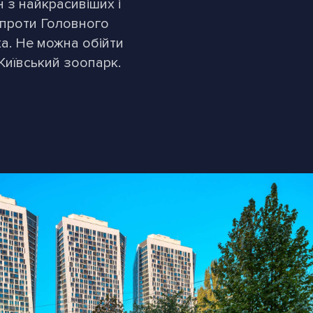
н з найкрасивіших і
впроти Головного
ка. Не можна обійти
Київський зоопарк.