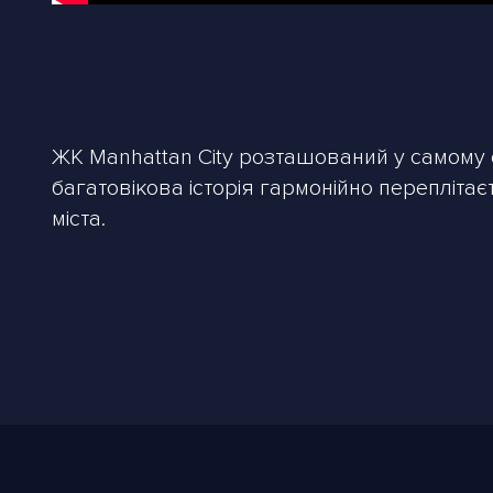
ЖК Manhattan City розташований у самому с
багатовікова історія гармонійно переплітає
міста.
Житловий комплекс бізнес-класу складаєть
освітлення, яка створює ефект ілюзії руху.
на рівні п’ятого поверху в єдину прибудин
Проєкт має відкриту терасу на 5 пове
лаунж-зони, що створюють ідеальний п
Для автовласників облаштований трир
вашого транспортного засобу. Це важл
Для активного відпочинку на територ