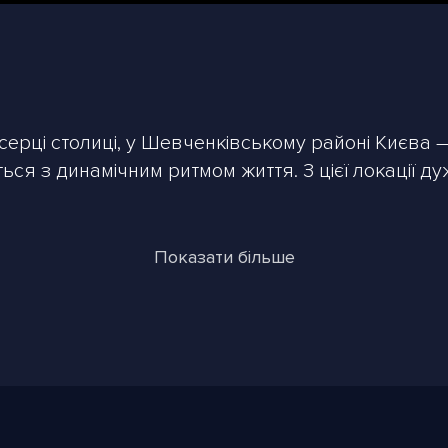
ерці столиці, у Шевченківському районі Києва — 
ться з динамічним ритмом життя. З цієї локації д
ся з трьох 36-поверхових башт з унікальними ф
 Ця особливість робить його впізнаваним і виділя
Показати більше
кову територію площею понад 6000 м².
рсі з видом на центр столиці, на якій розташова
ростір для релаксації без необхідності залишат
івневий паркінг, який забезпечує не тільки без
иво для жителів мегаполіса, адже вільне парком
ії ЖК розташовані спортивні майданчики з трен