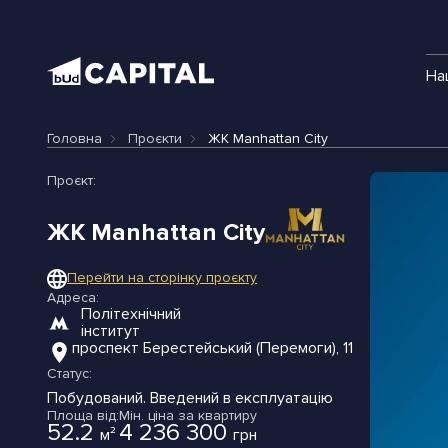
На
Головна
Проєкти
ЖК Manhattan City
Проєкт:
ЖК Manhattan City
Перейти на сторінку проєкту
Адреса:
Політехнічний
інститут
проспект Берестейський (Перемоги), 11
Статус:
Побудований.
Введений в експлуатацію
Площа від:
Мін. ціна за квартиру
52.2
4 236 300
м²
грн