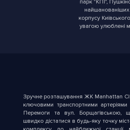
парк "КПІ", Пушкін
найшанованіших 
корпусу Київського
увагою улюблені м
Зручне розташування ЖК Manhattan Cit
ключовими транспортними артеріями 
Перемоги та вул. Борщагівською, 
швидко дістатися в будь-яку точку міста
комплексу до найближчої станції м