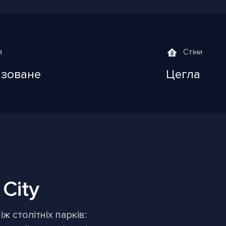
я
Стіни
ізоване
Цегла
City
ж столітніх парків: