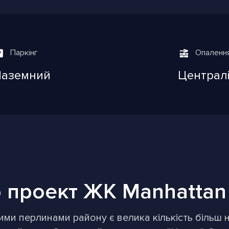
Паркінг
Опаленн
Наземний
Централ
 проект ЖК Manhattan 
и перлинами району є велика кількість більш ні