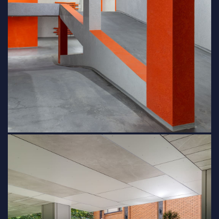
центрі Печерська з комбінованою
поверхністю у 6-7 поверхів на 46 квартир,
у кожній з яких передбачено
встановлення енергозберігаючих вікон
німецької марки SCHÜCO та радіаторів
Vaillant. Для зручності підприємців і
мешканців на перших поверхах
новобудови будуть розміщені комерційні
приміщення, що дозволить витрачати
менше на побутові клопоти.
Придбати квартиру на Печерську
Дізнатися більше про можливості
придбання квартири на Печерську ви
можете після консультації з нашими
менеджерами відділу продажів за
адресою проспект Берестейський, 11