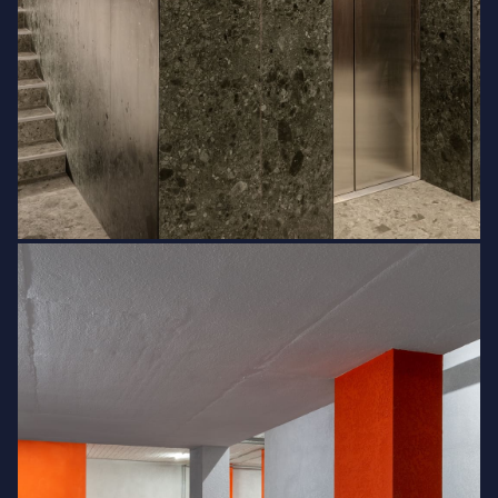
Естетичне задоволення та спокій
резидентів забезпечать вентильований
фасад з оздобленням комбінації
італійського керамограніту Panaria
Ceramica і HPL-панелей австрійського
виробника FunderMax. Вишукане
просторе лобі з дизайнерським
оздобленням натуральними матеріалами,
мебльованими зонами відпочинку та
стійкою ресепшн. Також наявна
шумоізоляція квартир з боку загальних
зон акустичної ватою, що дозволить вам
сповна насолодитися тишею у закритій
зоні відпочинку.
Сучасні технології та преміальні матеріали
Hidden — це клубний будинок у самому