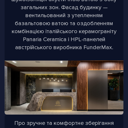
загальних зон. Фасад будинку —
вентильований з утепленням
базальтовою ватою та оздобленням
комбінацією італійського керамограніту
Panaria Ceramica і HPL-панелей
австрійського виробника FunderMax.
Про зручне та комфортне зберігання