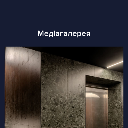
центральній частині столиці — на
Печерську.
Сервіс та комфорт
Hidden був спроектований таким чином,
Медіагалерея
щоб ви могли забути про турботи та
насолодитися комфортом і спокоєм у
вашій омріяній квартирі: консьєрж-сервіс з
радістю прийде на допомогу у потрібний
момент, підземний паркінг прибере
хвилювання про безпеку вашого авто, а
власний дитячий майданчик з безпечним
покриттям та ботанічний сад імені Гришка,
що в 200 метрах від комплексу, дозволить
нашим найменшим мешканцям радіти
дитинству прямо біля будинку.
Якісні матеріали та витонченість дизайну