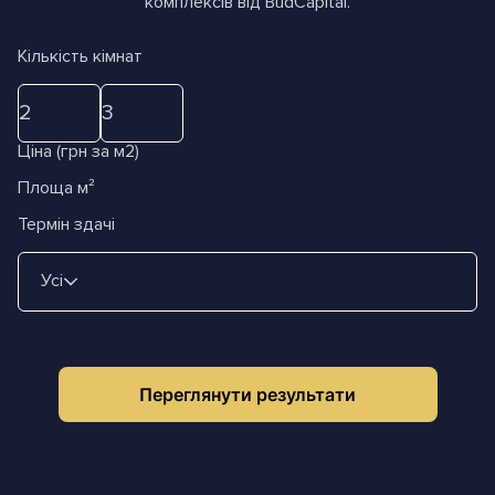
комплексів від BudCapital.
Кількість кімнат
2
3
Ціна (грн за м2)
Площа м²
Термін здачі
Усі
Переглянути результати