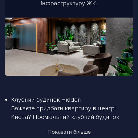
інфраструктуру ЖК.
Клубний будинок Hidden
Бажаєте придбати квартиру в центрі
Києва? Преміальний клубний будинок
Hidden від BudCapital може запропонувати
Показати більше
вам великий вибір планувань житла у