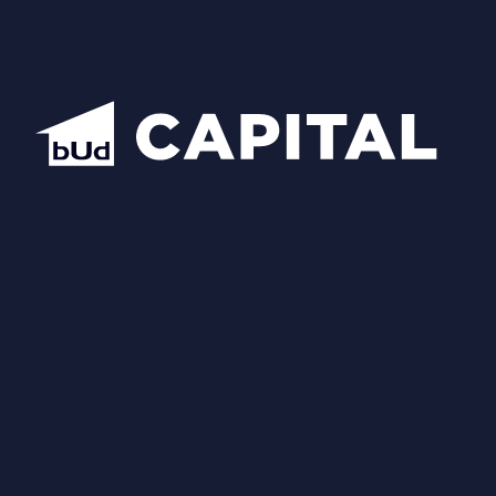
Центральний офіс продажу BudCapital
Проекти
Manhattan City
Hidden
Nobility
Luxberry lakes & forest
Star City
Inwood
Новопечерська Вежа
Chateau Grand