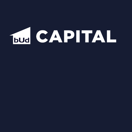
Центральний офіс продажу BudCapital
Проекти
Manhattan City
Hidden
Nobility
Luxberry lakes & forest
Star City
Inwood
Новопечерська Вежа
Chateau Grand