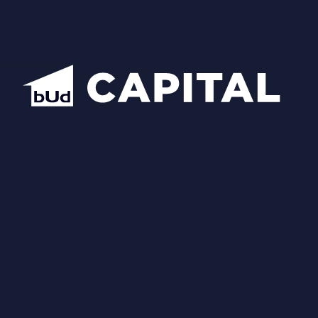
Центральний офіс продажу BudCapital
Проекти
Manhattan City
Hidden
Nobility
Luxberry lakes & forest
Star City
Inwood
Новопечерська Вежа
Chateau Grand