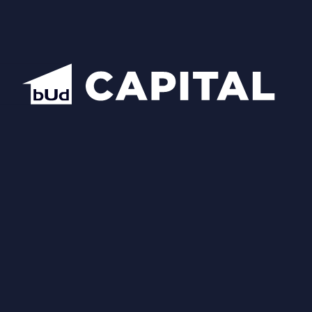
Центральний офіс продажу BudCapital
Проекти
Manhattan City
Hidden
Nobility
Luxberry lakes & forest
Star City
Inwood
Новопечерська Вежа
Chateau Grand