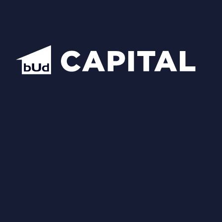
Центральний офіс продажу BudCapital
Проекти
Manhattan City
Hidden
Nobility
Luxberry lakes & forest
Star City
Inwood
Новопечерська Вежа
Chateau Grand