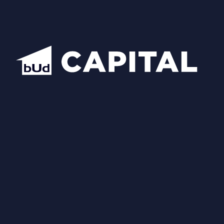
Центральний офіс продажу BudCapital
Проекти
Manhattan City
Hidden
Nobility
Luxberry lakes & forest
Star City
Inwood
Новопечерська Вежа
Chateau Grand