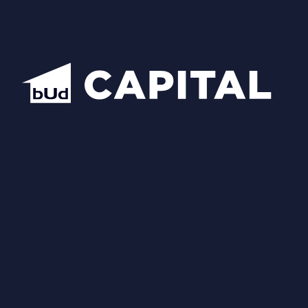
Центральний офіс продажу BudCapital
Проекти
Manhattan City
Hidden
Nobility
Luxberry lakes & forest
Star City
Inwood
Новопечерська Вежа
Chateau Grand