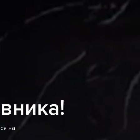
овника!
ься на