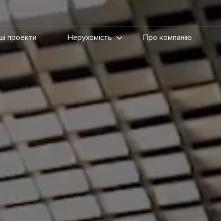
ші проекти
Нерухомість
Про компанію