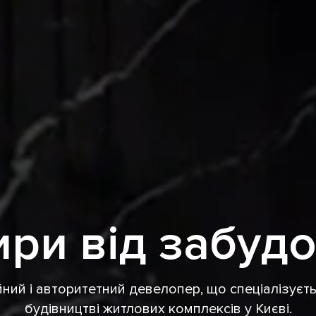
ри від забуд
ний і авторитетний девелопер, що спеціалізуєт
будівництві житлових комплексів у Києві.