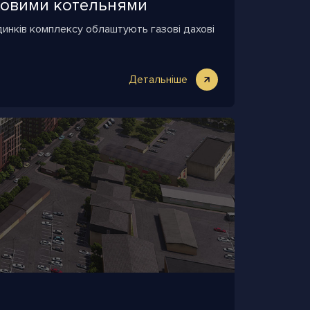
аховими котельнями
динків комплексу облаштують газові дахові
Детальніше