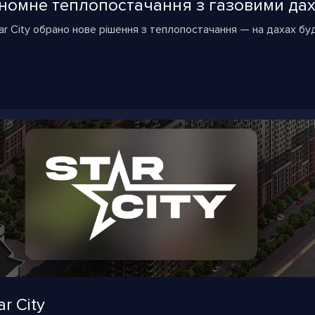
тономне теплопостачання з газовими д
r City обрано нове рішення з теплопостачання — на дахах бу
r City