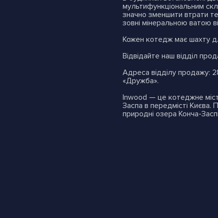
мультифункціональним скло
значно зменшити втрати теп
зовні мінеральною ватою в
Кожен котедж має шахту дл
Відвідайте наш відділ про
Адреса відділу продажу: 2
«Дружба».
Inwood — це котеджне місте
Заспа в передмісті Києва.
природні озера Конча-Засп