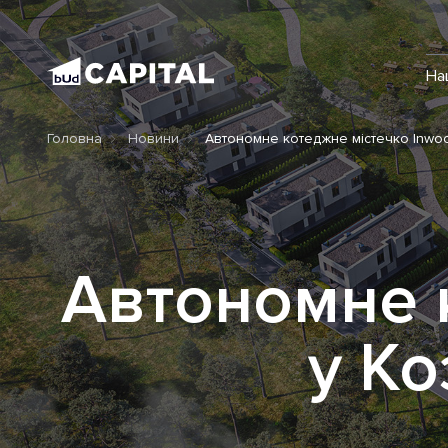
На
Головна
Новини
Автономне котеджне містечко Inwood
Автономне 
у Ко