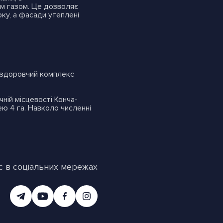
им газом. Це дозволяє
оку, а фасади утеплені
.
 оздоровчий комплекс
чній місцевості Конча-
ею 4 га. Навколо численні
с в соціальних мережах