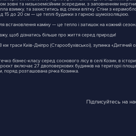
м зовні та низькоемісійним зсередини, з заповненням інертн
ла взимку, та захиститись від спеки влітку. Стіни з керамобл
ід 15 до 20 см — це теплі будинки з гарною шумоізоляцією.
я встановлення каміну — це тепло і затишок на кожний сезон
дажу, щоб дізнатись більше про життя серед природи!
8 км траси Київ-Дніпро (Старообухівської), зупинка «Дитячий
чко бізнес-класу серед соснового лісу в селі Козин, в істори
 Проєкт включає 27 двоповерхових будинків на території площ
и, поряд розташована річка Козинка.
Підписуйтесь на на