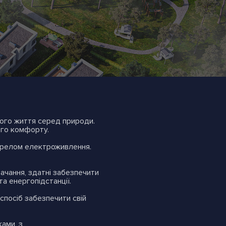
ого життя серед природи.
ого комфорту.
ерелом електроживлення.
чання, здатні забезпечити
а енергопідстанції.
спосіб забезпечити свій
ами, з