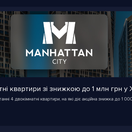
ні квартири зі знижкою до 1 млн грн у 
анні 4 двокімнатні квартири, на які діє акційна знижка до 1 00