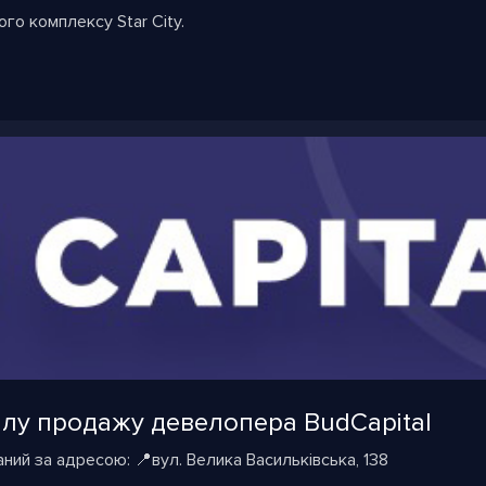
го комплексу Star City.
ілу продажу девелопера BudСapital
ний за адресою: 📍вул. Велика Васильківська, 138