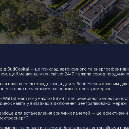
 від BudCapital — це приклад автономного та енергоефективн
ном, щоб мешканці мали світло 24/7 та жили серед продуман
ться власна електропідстанція для забезпечення власним дж
не містечко незалежним від зовнішніх електромереж.
и WattStream потужністю 88 кВт для резервного електропоста
инок навіть у випадках відключення централізованої мережі т
 місце для встановлення сонячних панелей — це ефективний 
ектроенергії.
окамерні склопакети з термоефективними дистанційними рамк