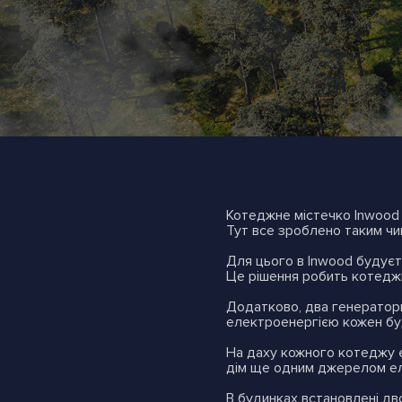
Котеджне містечко Inwood
Тут все зроблено таким чи
Для цього в Inwood будує
Це рішення робить котедж
Додатково, два генератор
електроенергією кожен буд
На даху кожного котеджу є
дім ще одним джерелом ел
В будинках встановлені дв