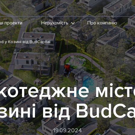
ші проекти
Нерухомість
Про компанію
 у Козині від BudCapital
котеджне міст
зині від BudCa
19.09.2024