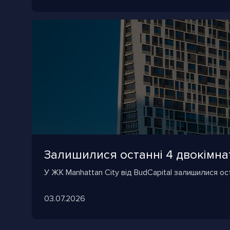
Залишилися останні 4 двокімнат
У ЖК Manhattan City від BudCapital залишилися ост
03.07.2026