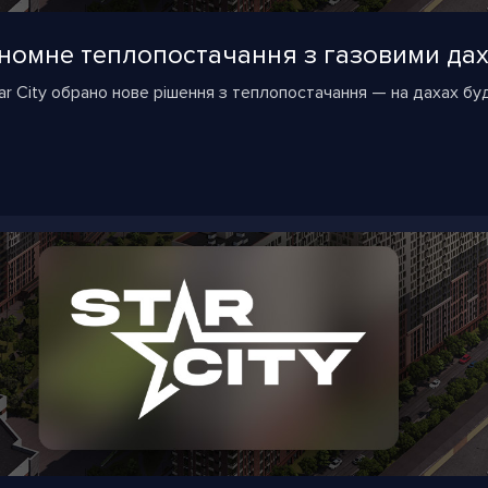
тономне теплопостачання з газовими д
r City обрано нове рішення з теплопостачання — на дахах бу