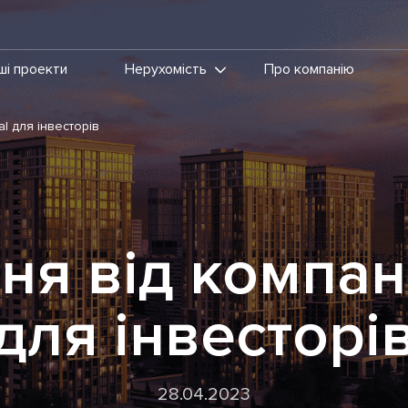
ші проекти
Нерухомість
Про компанію
l для інвесторів
я від компані
для інвесторі
28.04.2023