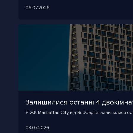
06.07.2026
Залишилися останні 4 двокімнат
У ЖК Manhattan City від BudCapital залишилися ост
03.07.2026