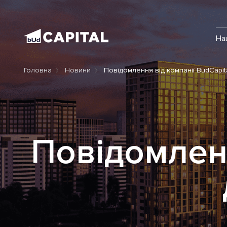
На
Головна
Новини
Повідомлення від компанії BudCapita
Повідомленн