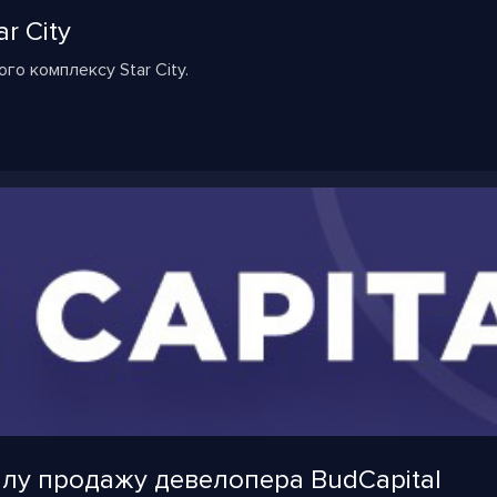
r City
го комплексу Star City.
ілу продажу девелопера BudСapital