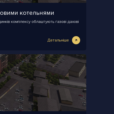
аховими котельнями
динків комплексу облаштують газові дахові
Детальніше