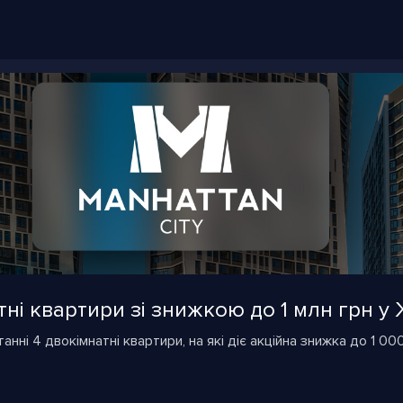
ні квартири зі знижкою до 1 млн грн у 
анні 4 двокімнатні квартири, на які діє акційна знижка до 1 00