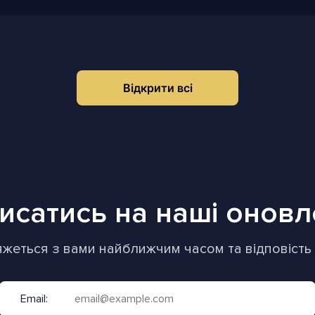
Відкрити всі
исатись на наші онов
жеться з вами найближчим часом та відповість н
Email: