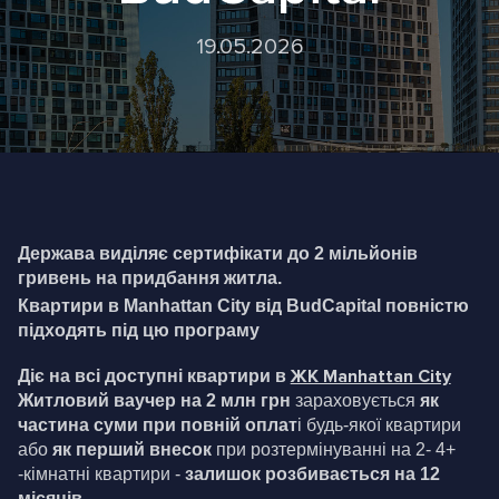
19.05.2026
Держава виділяє сертифікати до 2 мільйонів 
гривень на придбання житла.
Квартири в Manhattan City від BudCapital повністю 
підходять під цю програму
ЖК Manhattan City
Діє на всі доступні квартири в 
Житловий ваучер на 2 млн грн
 зараховується 
як 
частина суми при повній оплат
і будь-якої квартири 
або 
як перший внесок
 при розтермінуванні на 2- 4+ 
-кімнатні квартири - 
залишок розбивається на 12 
місяців