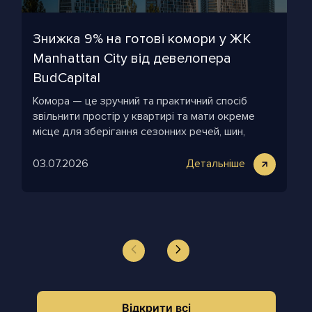
Знижка 9% на готові комори у ЖК
Manhattan City від девелопера
BudCapital
Комора — це зручний та практичний спосіб
звільнити простір у квартирі та мати окреме
місце для зберігання сезонних речей, шин,
інструментів, дитячого інвентарю та всього, що
зазвичай займає багато місця.
03.07.2026
Детальніше
Відкрити всі