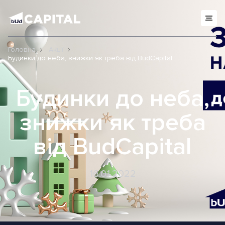
Головна
Акції
Будинки до неба, знижки як треба від BudCapital
Будинки до неба,
знижки як треба
від BudCapital
16.01.2022