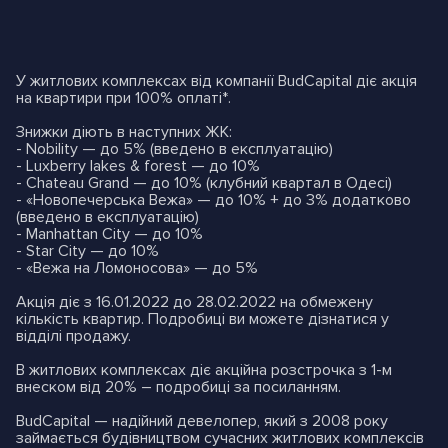
У житлових комплексах від компанії BudCapital діє акція
на квартири при 100% оплаті*.
Знижки діють в наступних ЖК:
- Nobility — до 5% (введено в експлуатацію)
- Luxberry lakes & forest — до 10%
- Chateau Grand — до 10% (клубний квартал в Одесі)
- «Новопечерська Вежа» — до 10% + до 3% додатково
(введено в експлуатацію)
- Manhattan City — до 10%
- Star City — до 10%
- «Вежа на Ломоносова» — до 5%
Акція діє з 16.01.2022 до 28.02.2022 на обмежену
кількість квартир. Подробиці ви можете дізнатися у
відділі продажу.
В житлових комплексах діє акційна розстрочка з 1-м
внеском від 20% – подробиці
за посиланням
.
BudCapital — надійний девелопер, який з 2008 року
займається будівництвом сучасних житлових комплексів