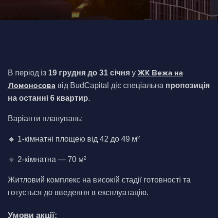
ЖК Вежа на
В період із 
19 грудня до 31 січня
 у 
Ломоносова
від BudCapital діє спеціальна
 пропозиція 
на останні 6 квартир
. 
Варіанти планувань:
🔹 1-кімнатні площею від 42 до 49 м²
🔹 2-кімнатна — 70 м²
Житловий комплекс на високій стадії готовності та 
готується до введення в експлуатацію.
Умови акції: