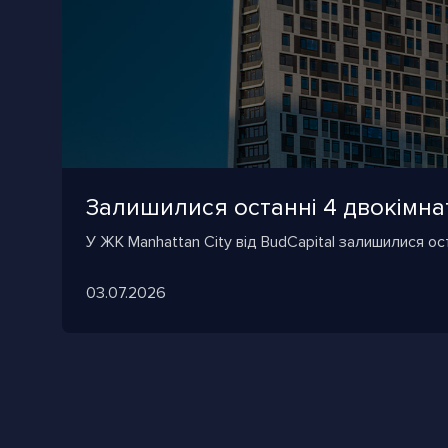
Залишилися останні 4 двокімнат
У ЖК Manhattan City від BudCapital залишилися ост
03.07.2026