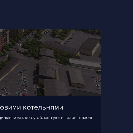
аховими котельнями
динків комплексу облаштують газові дахові