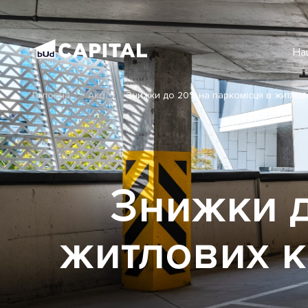
На
Головна
Акції
Знижки до 20% на паркомісця в житлови
Знижки д
житлових к