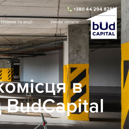
+380 44 294 8289
Новини та акції
Умови оплати
Контакти
комісця в
 BudCapital