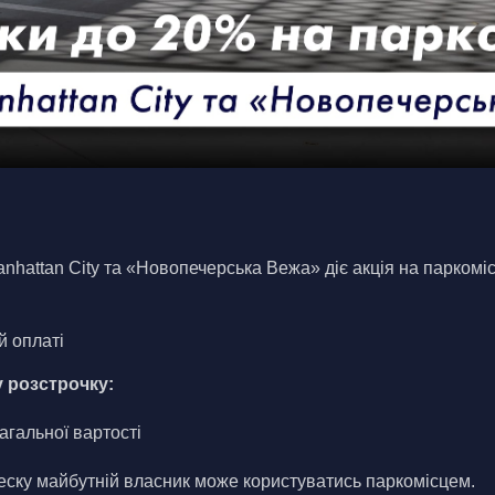
nhattan City та «Новопечерська Вежа» діє акція на паркоміс
й оплаті
у розстрочку:
агальної вартості
 
неску майбутній власник може користуватись паркомісцем.