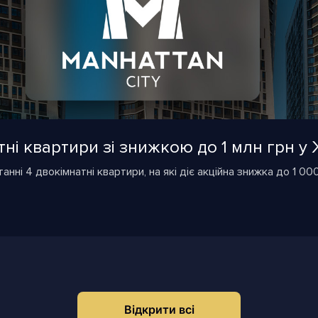
ні квартири зі знижкою до 1 млн грн у 
анні 4 двокімнатні квартири, на які діє акційна знижка до 1 00
Відкрити всі