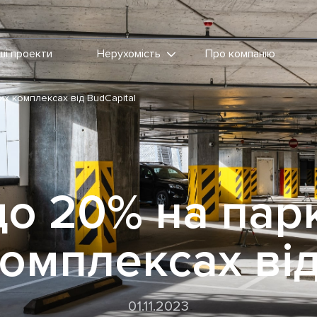
ші проекти
Нерухомість
Про компанію
х комплексах від BudCapital
о 20% на пар
омплексах від
01.11.2023