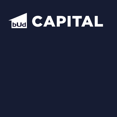
Надіслати
Схожі планування
Відкрити всі