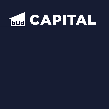
Надіслати
Схожі планування
Відкрити всі