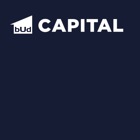
Надіслати
Схожі планування
Відкрити всі