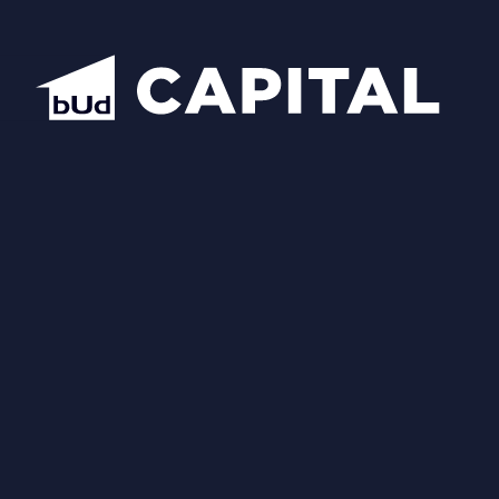
Надіслати
Схожі планування
Відкрити всі