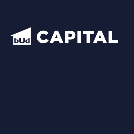
Центральний офіс продажу BudCapital
Проекти
Manhattan City
Hidden
Nobility
Luxberry lakes & forest
Star City
Inwood
Новопечерська Вежа
Chateau Grand