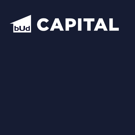
Надіслати
Схожі планування
Відкрити всі