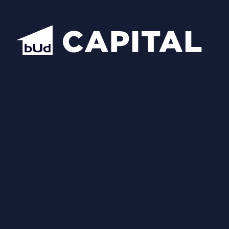
Надіслати
Схожі планування
Відкрити всі