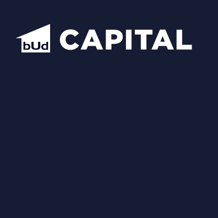
Надіслати
Схожі планування
Відкрити всі