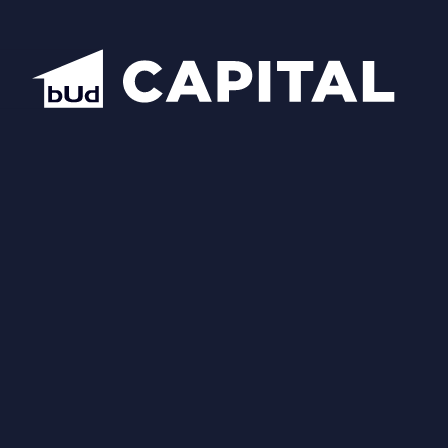
Надіслати
Схожі планування
Відкрити всі