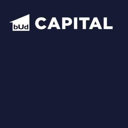
Надіслати
Схожі планування
Відкрити всі