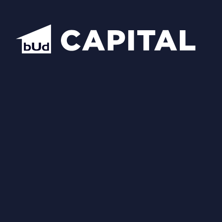
Надіслати
Схожі планування
Відкрити всі