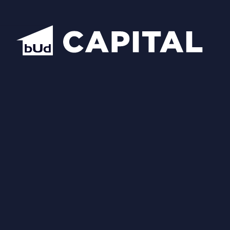
Надіслати
Схожі планування
Відкрити всі