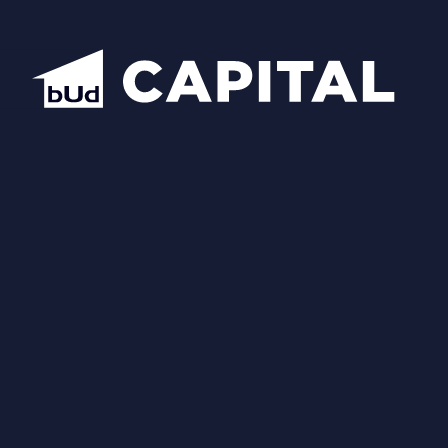
Надіслати
Схожі планування
Відкрити всі