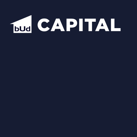
Надіслати
Схожі планування
Відкрити всі