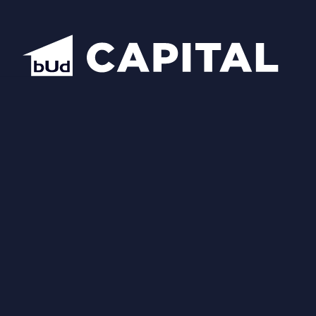
Надіслати
Схожі планування
Відкрити всі