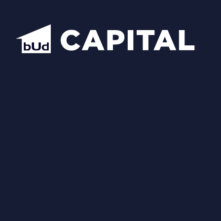
Надіслати
Схожі планування
Відкрити всі