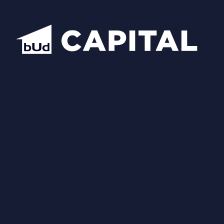
Надіслати
Схожі планування
Відкрити всі