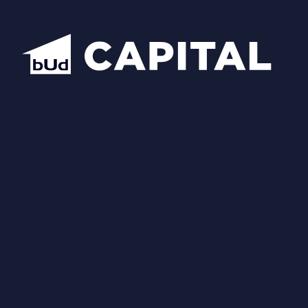
Надіслати
Схожі планування
Відкрити всі