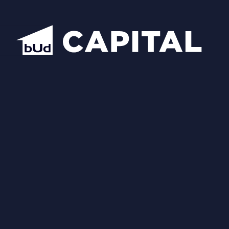
Надіслати
Схожі планування
Відкрити всі