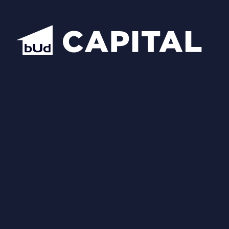
Надіслати
Схожі планування
Відкрити всі