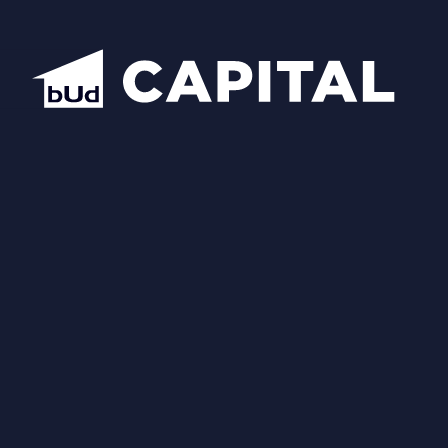
Надіслати
Схожі планування
Відкрити всі