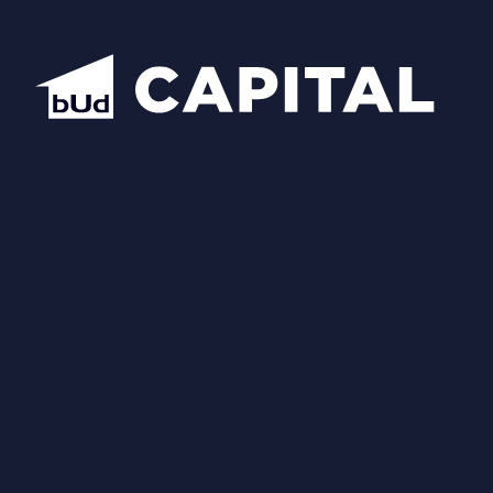
Надіслати
Схожі планування
Відкрити всі