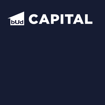
Надіслати
Схожі планування
Відкрити всі