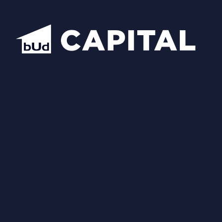
Надіслати
Схожі планування
Відкрити всі