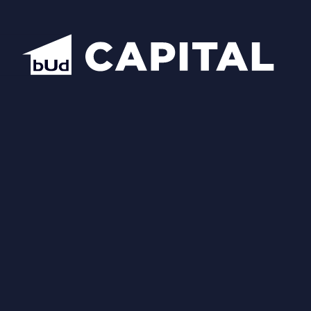
Надіслати
Схожі планування
Відкрити всі