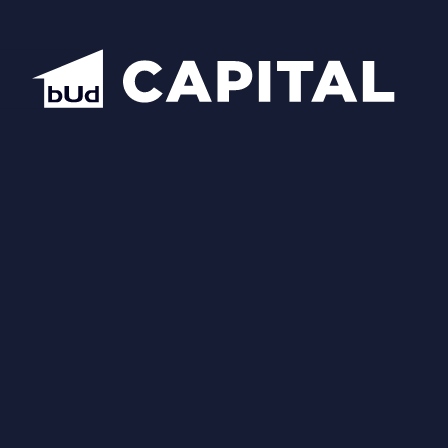
Надіслати
Схожі планування
Відкрити всі