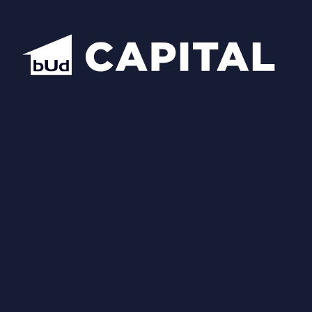
Надіслати
Схожі планування
Відкрити всі