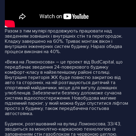
Разом з тим мулярі продовжують працювати над
зведенням зовнішніх і внутрішніх стін та перегородок.
Кладку завершено на 60%. Триває монтаж вікон і
внутрішніх інженерних систем будинку. Наразі обидва
процеси виконані на 40%.
«Вежа на Ломоносова» – це проект від BudCapital, що
передбачає зведення 24-поверхового будинку
комфорт-класу в найзеленішому районі столиці.
Внутрішня територія ЖК буде повністю закритою від
авто та сторонніх, на ній розташуються дитячий та
спортивний майданчики, місце для вигулу домашніх
улюбленців. Забезпечити безпеку допоможе сучасна
система відеоспостереження. Новобудова матиме
підземний паркінг, у який можна буде спуститися ліфтом
просто з будинку, також передбачена гостьова
автостоянка.
Будинок, розташований на вулиці Ломоносова, 33/43,
зводиться за монолітно-каркасною технологією із
заповненням стін газоблоком та червоною цеглою.